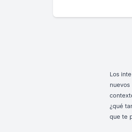
Los int
nuevos l
context
¿qué ta
que te p