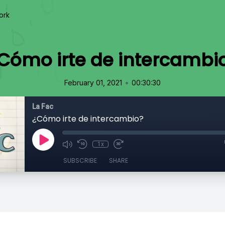
ork
Cómo irte de intercambi
•
February 01, 2021
00:30:30
La Fac
¿Cómo irte de intercambio?
1x
SUBSCRIBE
SHARE