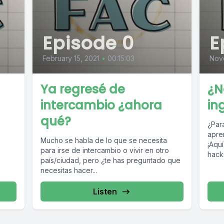
Episode 0
E
February 15, 2021
•
00:15:03
Nov
Ya regresé de
¿N
intercambio ¿ahora
in
qué?
¿Para
apre
Mucho se habla de lo que se necesita
¡Aqu
para irse de intercambio o vivir en otro
hacks
país/ciudad, pero ¿te has preguntado que
o un..
necesitas hacer...
Listen