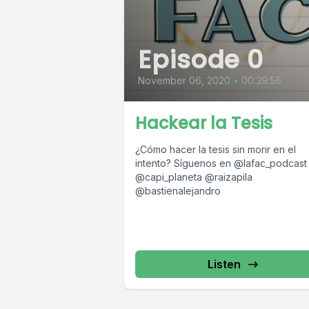
Episode 0
November 06, 2020
•
00:39:56
Hackear la Tesis
¿Cómo hacer la tesis sin morir en el
intento? Síguenos en @lafac_podcast
@capi_planeta @raizapila
@bastienalejandro
Listen