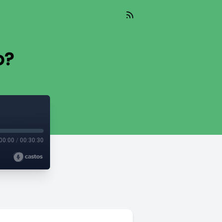
o?
00:00
/
00:30:30