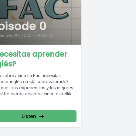
pisode 0
ember 20, 2020
•
00:33:01
ecesitas aprender
glés?
 sobrevivir a La Fac necesitas
nder inglés o está sobrevalorado?
í nuestras experiencias y los mejores
! Recuerda dejarnos cinco estrellitas
.
Listen